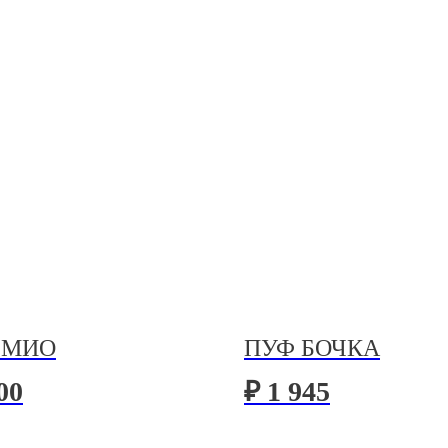
 МИО
ПУФ БОЧКА
00
₽ 1 945