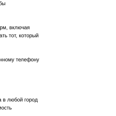
обы
рм, включая
ть тот, который
анному телефону
а в любой город
мость